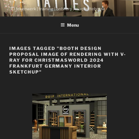
Ga
3D tekenwerk | training | ontwerp | maquettebouw
naar
de
Menu
inhoud
IMAGES TAGGED "BOOTH DESIGN
PROPOSAL IMAGE OF RENDERING WITH V-
RAY FOR CHRISTMASWORLD 2024
FRANKFURT GERMANY INTERIOR
SKETCHUP"