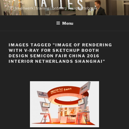
Ga
3D tekenwerk | training | ontwerp | maquettebouw
naar
de
Menu
inhoud
IMAGES TAGGED "IMAGE OF RENDERING
WITH V-RAY FOR SKETCHUP BOOTH
DESIGN SEMICON FAIR CHINA 2016
INTERIOR NETHERLANDS SHANGHAI"