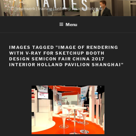
Ga
3D tekenwerk | training | ontwerp | maquettebouw
naar
de
Menu
inhoud
IMAGES TAGGED "IMAGE OF RENDERING
WITH V-RAY FOR SKETCHUP BOOTH
DESIGN SEMICON FAIR CHINA 2017
INTERIOR HOLLAND PAVILION SHANGHAI"